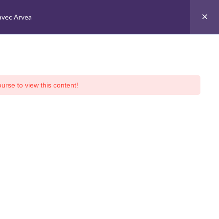
tionnels IE sont ignorés par tous les navigateurs pris en charge. in
avec Arvea
Rechercher
:
ome
Inscription Formation Group
Login / Logout
urse to view this content!