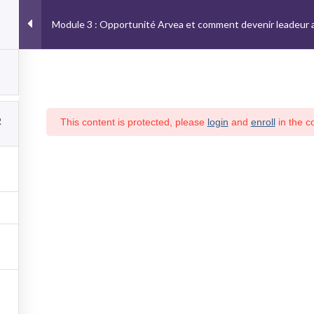
ment qui est
obsolète
depuis la version 6.9.0 ! Les commentaires condi
Module 3 : Opportunité Arvea et comment devenir leadeur 
70
ype
H
2
This content is protected, please
login
and
enroll
in the co