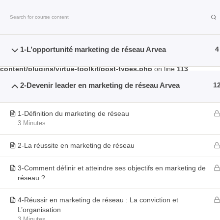
Deprecated
: WP_Dependencies->add_data() est appelé avec un argu
/home/toparveake/evolution/wp-includes/functions.php
on line
61
Deprecated
1-L’opportunité marketing de réseau Arvea
: strtotime(): Passing null to parameter #1 ($datetime) of t
4
string is deprecated in
/home/toparveake/evolution/wp-
content/plugins/virtue-toolkit/post-types.php
on line
113
2-Devenir leader en marketing de réseau Arvea
1
1-Définition du marketing de réseau
Espace Formation
3 Minutes
2-La réussite en marketing de réseau
© 2026 Espace Formation - WordPress Theme by
Kadence WP
3-Comment définir et atteindre ses objectifs en marketing de
réseau ?
Rechercher
4-Réussir en marketing de réseau : La conviction et
:
L’organisation
3 Minutes