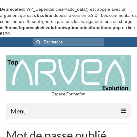
Deprecated
: WP_Dependencies->add_data() est appelé avec un
argument qui est
obsolète
depuis la version 6.9.0 ! Les commentaires
conditionnels IE sont ignorés par tous les navigateurs pris en charge.
in
/home/toparveake/evolution/wp-includes/functions.php
on line
6170
Rechercher
:
Espace Formation
Menu
Home
Mot de passe oublié