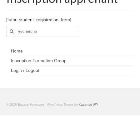
Inscription Formation Group
Login / Logout
[tutor_student_registration_form]
Rechercher
:
Home
Inscription Formation Group
Login / Logout
© 2026 Espace Formation - WordPress Theme by
Kadence WP